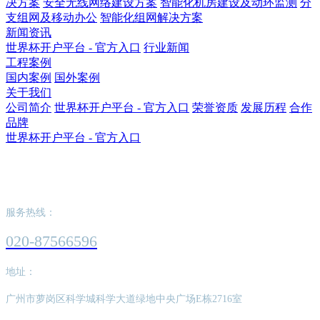
决方案
安全无线网络建设方案
智能化机房建设及动环监测
分
支组网及移动办公
智能化组网解决方案
新闻资讯
世界杯开户平台 - 官方入口
行业新闻
工程案例
国内案例
国外案例
关于我们
公司简介
世界杯开户平台 - 官方入口
荣誉资质
发展历程
合作
品牌
世界杯开户平台 - 官方入口
世界杯开户平台 - 官方入口
服务热线：
020-87566596
地址：
广州市萝岗区科学城科学大道绿地中央广场E栋2716室