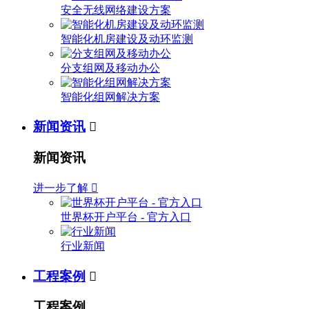
安全无线网络建设方案
智能化机房建设及动环监测
分支组网及移动办公
智能化组网解决方案
新闻资讯

新闻资讯
进一步了解

世界杯开户平台 - 官方入口
行业新闻
工程案例

工程案例