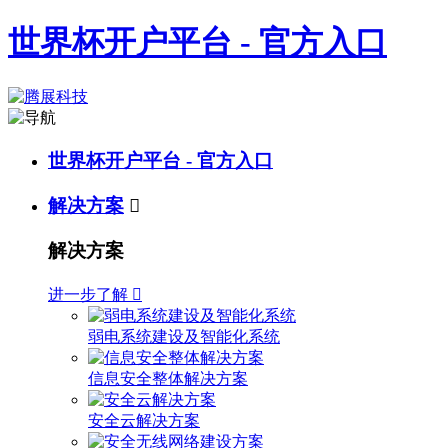
世界杯开户平台 - 官方入口
世界杯开户平台 - 官方入口
解决方案

解决方案
进一步了解

弱电系统建设及智能化系统
信息安全整体解决方案
安全云解决方案