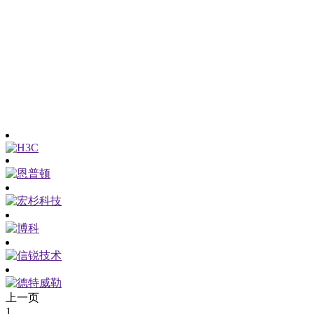
上一页
1