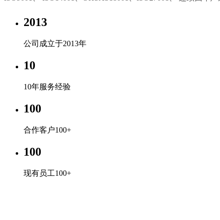
2013
公司成立于2013年
10
10年服务经验
100
合作客户100+
100
现有员工100+