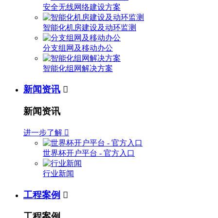
安全无线网络建设方案
智能化机房建设及动环监测
分支组网及移动办公
智能化组网解决方案
新闻资讯

新闻资讯
进一步了解

世界杯开户平台 - 官方入口
行业新闻
工程案例

工程案例