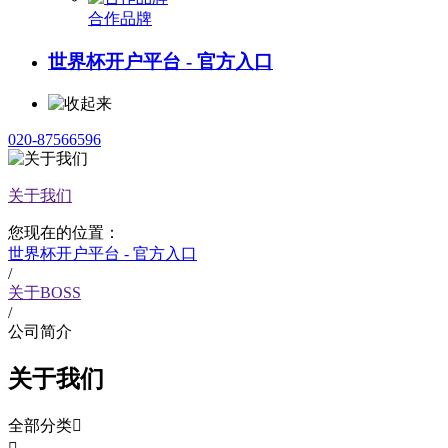
合作品牌
世界杯开户平台 - 官方入口
020-87566596
关于我们
您现在的位置：
世界杯开户平台 - 官方入口
/
关于BOSS
/
公司简介
关于我们
全部分类
