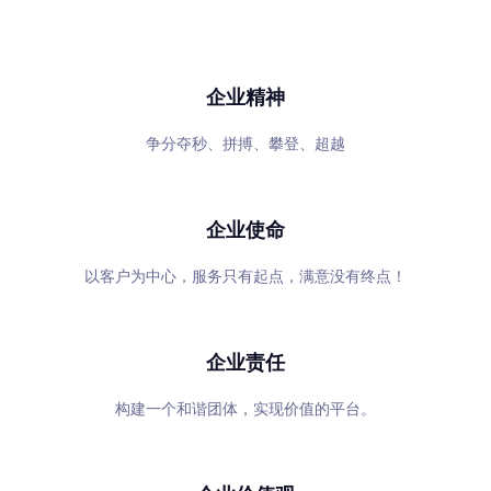
专心、专注、专业，超越自我，共赢未来
企业精神
争分夺秒、拼搏、攀登、超越
企业使命
以客户为中心，服务只有起点，满意没有终点！
企业责任
构建一个和谐团体，实现价值的平台。