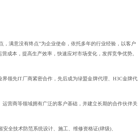
起点，满意没有终点”为企业使命，依托多年的行业经验，以客户
运营成本，提高生产效率，快速应对市场变化，发挥竞争优势。
领先IT厂商紧密合作，先后成为绿盟金牌代理、H3C金牌代
、运营商等领域拥有广泛的客户基础，并建立长期的合作伙伴关
安全技术防范系统设计、施工、维修资格证(肆级)、